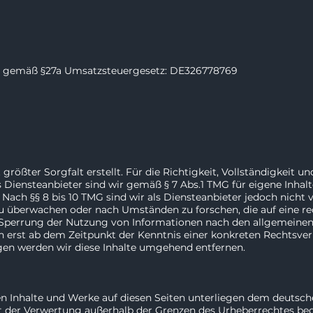
r gemäß §27a Umsatzsteuergesetz: DE326778769
größter Sorgfalt erstellt. Für die Richtigkeit, Vollständigkeit un
Diensteanbieter sind wir gemäß § 7 Abs.1 TMG für eigene Inhalt
Nach §§ 8 bis 10 TMG sind wir als Diensteanbieter jedoch nicht v
 überwachen oder nach Umständen zu forschen, die auf eine rec
 Sperrung der Nutzung von Informationen nach den allgemeinen 
ch erst ab dem Zeitpunkt der Kenntnis einer konkreten Rechtsv
en werden wir diese Inhalte umgehend entfernen.
ten Inhalte und Werke auf diesen Seiten unterliegen dem deutsch
rt der Verwertung außerhalb der Grenzen des Urheberrechtes be