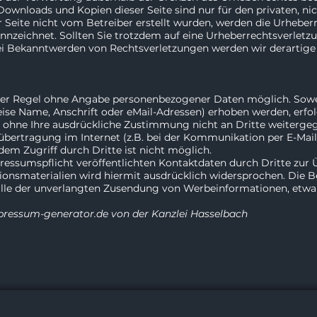
. Downloads und Kopien dieser Seite sind nur für den privaten, 
er Seite nicht vom Betreiber erstellt wurden, werden die Urheber
kennzeichnet. Sollten Sie trotzdem auf eine Urheberrechtsverlet
i Bekanntwerden von Rechtsverletzungen werden wir derartige
 der Regel ohne Angabe personenbezogener Daten möglich. Sowe
se Name, Anschrift oder eMail-Adressen) erhoben werden, erfolgt
en ohne Ihre ausdrückliche Zustimmung nicht an Dritte weiterge
übertragung im Internet (z.B. bei der Kommunikation per E-Mail
dem Zugriff durch Dritte ist nicht möglich.
ssumspflicht veröffentlichten Kontaktdaten durch Dritte zur 
nsmaterialien wird hiermit ausdrücklich widersprochen. Die Bet
Falle der unverlangten Zusendung von Werbeinformationen, etwa
pressum-generator.de von der Kanzlei Hasselbach